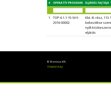
#
OPERATÍV PROGRAM
ELJÁRÁS FAJTÁJA
1
TOP-6.1.1-15-SH1-
Kbt. III. rész, 113. 
2016-00002
bekezdése szerin
nyílt közbeszerz
eljárás
© Brennus Kft.
Oldaltérkép