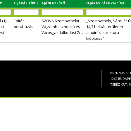
ELJÁRÁS TÍPUS
AJÁNLATKÉRŐ
ELJÁRÁS TÁRGYA/CÍME
§ (1)
Építési
SZOVA Szombathelyi
„Szombathely, Sárdi-ér út
ti
beruházás
Vagyonhasznosító és
14,7 hektár területen
ési
Városgazdálkodási Zrt.
alapinfrastruktúra
kiépítése”
BRENNUS KFT
1067 BUDAPE
TERÉZ KRT. 19.