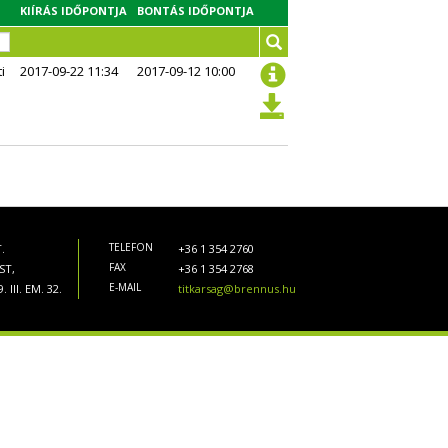
KIÍRÁS IDŐPONTJA
BONTÁS IDŐPONTJA
i
2017-09-22 11:34
2017-09-12 10:00
TELEFON
.
+36 1 354 2760
FAX
ST,
+36 1 354 2768
E-MAIL
 III. EM. 32.
titkarsag@brennus.hu